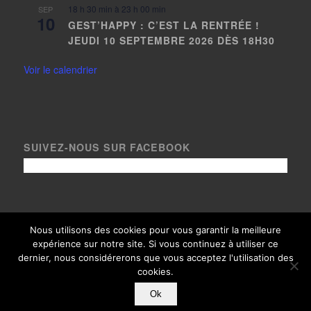
18 h 30 min
à
23 h 00 min
SEP
10
GEST’HAPPY : C’EST LA RENTRÉE !
JEUDI 10 SEPTEMBRE 2026 DÈS 18H30
Voir le calendrier
SUIVEZ-NOUS SUR FACEBOOK
Nous utilisons des cookies pour vous garantir la meilleure
expérience sur notre site. Si vous continuez à utiliser ce
© Copyright Le Gest 2020, tous droits réservés - Crédits photos
dernier, nous considérerons que vous acceptez l'utilisation des
paysages
Loïc Bel
- Thème adapté avec
par
Arixo Communication
|
cookies.
Mentions légales
|
Historique
|
Presse
Ok