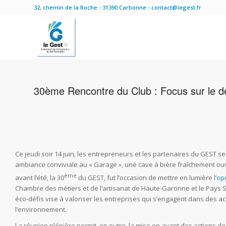
32, chemin de la Roche - 31390 Carbonne - contact@legest.fr
30ème Rencontre du Club : Focus sur le d
Ce jeudi soir 14 juin, les entrepreneurs et les partenaires du GEST 
ambiance conviviale au « Garage », une cave à bière fraîchement ouv
ème
avant l’été, la 30
du GEST, fut l’occasion de mettre en lumière l
’op
Chambre des métiers et de l’artisanat de Haute-Garonne et le Pays Su
éco-défis vise à valoriser les entreprises qui s’engagent dans des a
l’environnement.
La réunion plénière permit, en outre, la mise en avant des actions