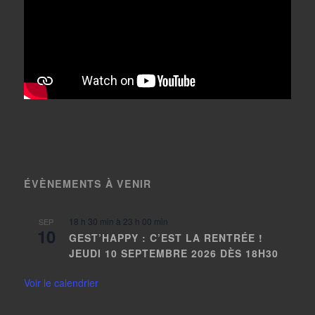
ÉVÈNEMENTS À VENIR
18 h 30 min
à
23 h 00 min
SEP
10
GEST’HAPPY : C’EST LA RENTRÉE !
JEUDI 10 SEPTEMBRE 2026 DÈS 18H30
Voir le calendrier