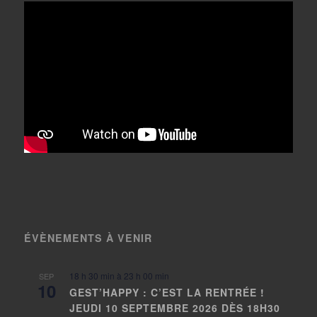
ÉVÈNEMENTS À VENIR
18 h 30 min
à
23 h 00 min
SEP
10
GEST’HAPPY : C’EST LA RENTRÉE !
JEUDI 10 SEPTEMBRE 2026 DÈS 18H30