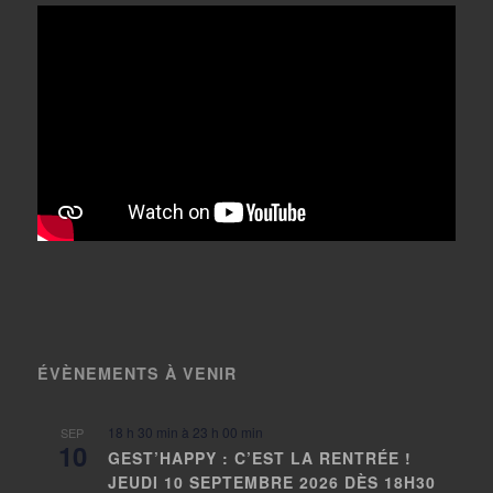
ÉVÈNEMENTS À VENIR
18 h 30 min
à
23 h 00 min
SEP
10
GEST’HAPPY : C’EST LA RENTRÉE !
JEUDI 10 SEPTEMBRE 2026 DÈS 18H30