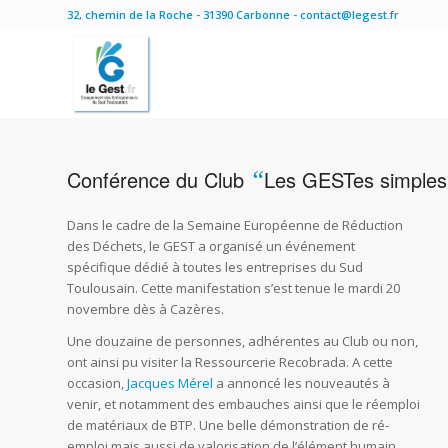
32, chemin de la Roche - 31390 Carbonne - contact@legest.fr
Conférence du Club
“
Les GESTes simples 
Dans le cadre de la Semaine Européenne de Réduction
des Déchets, le GEST a organisé un événement
spécifique dédié à toutes les entreprises du Sud
Toulousain. Cette manifestation s’est tenue le mardi 20
novembre dès à Cazères.
Une douzaine de personnes, adhérentes au Club ou non,
ont ainsi pu visiter la Ressourcerie Recobrada. A cette
occasion,
Jacques Mérel
a annoncé les nouveautés à
venir, et notamment des embauches ainsi que le réemploi
de matériaux de BTP. Une belle démonstration de ré-
emploi mais aussi de valorisation de l’élément humain,