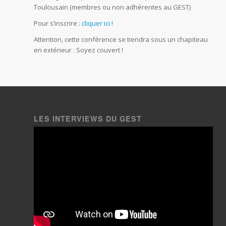
Toulousain (membres ou non adhérentes au GEST)
Pour s’inscrire :
cliquer ici !
Attention, cette conférence se tiendra sous un chapiteau
en extérieur : Soyez couvert !
LES INTERVIEWS DU GEST