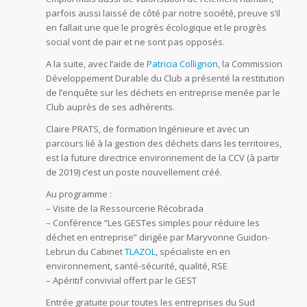
parfois aussi laissé de côté par notre société, preuve s’il
en fallait une que le progrès écologique et le progrès
social vont de pair et ne sont pas opposés.
A la suite, avec l’aide de
Patricia Collignon
, la Commission
Développement Durable du Club a présenté la restitution
de l’enquête sur les déchets en entreprise menée par le
Club auprès de ses adhérents.
Claire PRATS, de formation Ingénieure et avec un
parcours lié à la gestion des déchets dans les territoires,
est la future directrice environnement de la CCV (à partir
de 2019) c’est un poste nouvellement créé.
Au programme :
– Visite de la Ressourcerie Récobrada
– Conférence “Les GESTes simples pour réduire les
déchet en entreprise” dirigée par Maryvonne Guidon-
Lebrun du Cabinet
TLAZOL
, spécialiste en en
environnement, santé-sécurité, qualité, RSE
– Apéritif convivial offert par le GEST
Entrée gratuite pour toutes les entreprises du Sud