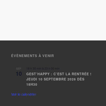
ÉVÈNEMENTS À VENIR
18 h 30 min
à
23 h 00 min
SEP
10
GEST’HAPPY : C’EST LA RENTRÉE !
JEUDI 10 SEPTEMBRE 2026 DÈS
18H30
Voir le calendrier