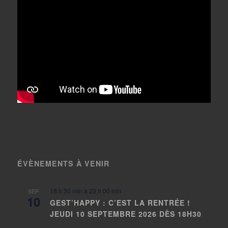
ÉVÈNEMENTS À VENIR
18 h 30 min
à
23 h 00 min
SEP
10
GEST’HAPPY : C’EST LA RENTRÉE !
JEUDI 10 SEPTEMBRE 2026 DÈS 18H30