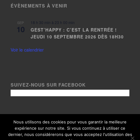
ÉVÈNEMENTS À VENIR
18 h 30 min
à
23 h 00 min
SEP
10
GEST’HAPPY : C’EST LA RENTRÉE !
JEUDI 10 SEPTEMBRE 2026 DÈS 18H30
Voir le calendrier
SUIVEZ-NOUS SUR FACEBOOK
Nous utilisons des cookies pour vous garantir la meilleure
expérience sur notre site. Si vous continuez à utiliser ce
© Copyright Le Gest 2020, tous droits réservés - Crédits photos
dernier, nous considérerons que vous acceptez l'utilisation des
paysages
Loïc Bel
- Thème adapté avec
par
Arixo Communication
|