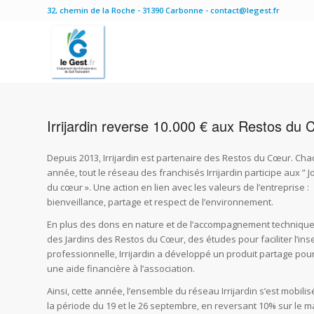
32, chemin de la Roche - 31390 Carbonne - contact@legest.fr
Irrijardin reverse 10.000 € aux Restos du
Depuis 2013, Irrijardin est partenaire des Restos du Cœur. Ch
année, tout le réseau des franchisés Irrijardin participe aux ” 
du cœur ». Une action en lien avec les valeurs de l’entreprise :
bienveillance, partage et respect de l’environnement.
En plus des dons en nature et de l’accompagnement techniqu
des Jardins des Restos du Cœur, des études pour faciliter l’ins
professionnelle, Irrijardin a développé un produit partage pou
une aide financière à l’association.
Ainsi, cette année, l’ensemble du réseau Irrijardin s’est mobili
la période du 19 et le 26 septembre, en reversant 10% sur le ma