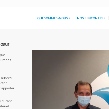
QUI SOMMES-NOUS ?
NOS RENCONTRES
 Cœur
aque
Journées
e auprès
ertion
r apporter
sé durant
tériel