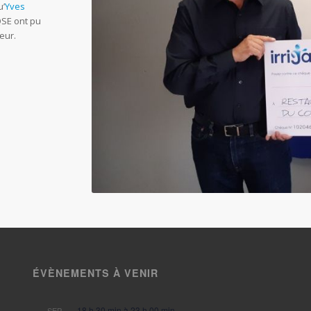
u’
Yves
QSE ont pu
œur.
ÉVÈNEMENTS À VENIR
18 h 30 min
à
23 h 00 min
SEP