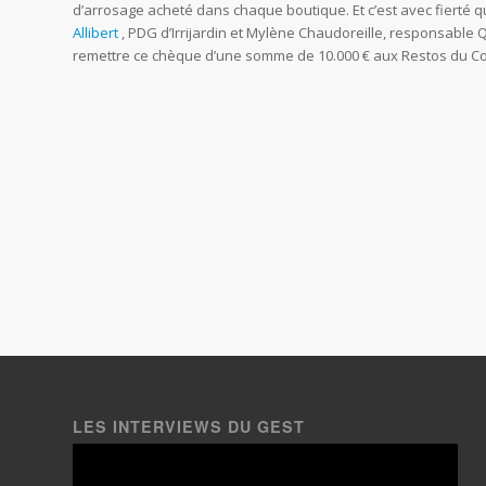
d’arrosage acheté dans chaque boutique. Et c’est avec fierté q
Allibert
, PDG d’Irrijardin et Mylène Chaudoreille, responsable 
remettre ce chèque d’une somme de 10.000 € aux Restos du C
LES INTERVIEWS DU GEST