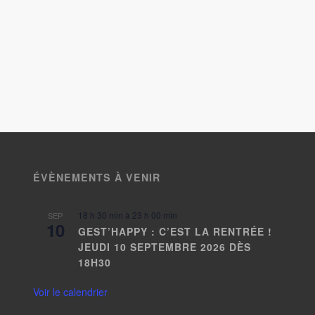
ÉVÈNEMENTS À VENIR
18 h 30 min
à
23 h 00 min
SEP
10
GEST’HAPPY : C’EST LA RENTRÉE !
JEUDI 10 SEPTEMBRE 2026 DÈS
18H30
Voir le calendrier