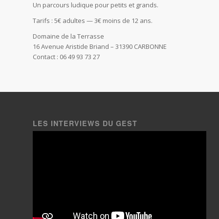
Un parcours ludique pour petits et grands.
Tarifs : 5€ adultes — 3€ moins de 12 ans.
Domaine de la Terrasse
16 Avenue Aristide Briand – 31390 CARBONNE
Contact : 06 49 93 73 27
LES INTERVIEWS DU GEST