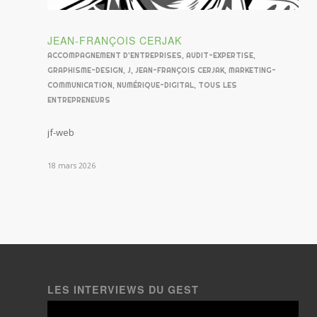
JEAN-FRANÇOIS CERJAK
ACCOMPAGNEMENT D’ENTREPRISES
,
AUDIT-EXPERTISE
,
GRAPHISME-DESIGN
,
J
,
JEAN-FRANÇOIS CERJAK
,
MARKETING-
COMMUNICATION
,
NUMÉRIQUE-DIGITAL
,
TOUS LES
ENTREPRENEURS
jf-web
18 mars 2026
LES INTERVIEWS DU GEST