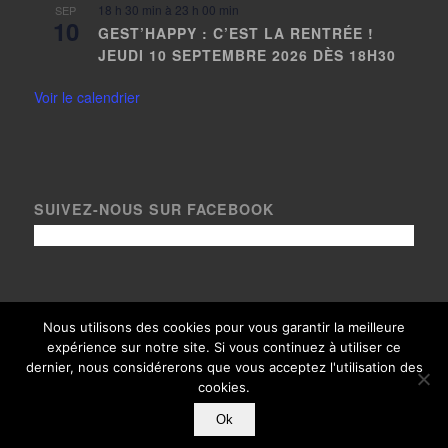
18 h 30 min
à
23 h 00 min
SEP
10
GEST’HAPPY : C’EST LA RENTRÉE !
JEUDI 10 SEPTEMBRE 2026 DÈS 18H30
Voir le calendrier
SUIVEZ-NOUS SUR FACEBOOK
Nous utilisons des cookies pour vous garantir la meilleure
expérience sur notre site. Si vous continuez à utiliser ce
© Copyright Le Gest 2020, tous droits réservés - Crédits photos
dernier, nous considérerons que vous acceptez l'utilisation des
paysages
Loïc Bel
- Thème adapté avec
par
Arixo Communication
|
cookies.
Mentions légales
|
Historique
|
Presse
Ok