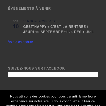
ÉVÈNEMENTS À VENIR
18 h 30 min
à
23 h 00 min
SEP
10
GEST’HAPPY : C’EST LA RENTRÉE !
JEUDI 10 SEPTEMBRE 2026 DÈS 18H30
Voir le calendrier
SUIVEZ-NOUS SUR FACEBOOK
Nous utilisons des cookies pour vous garantir la meilleure
expérience sur notre site. Si vous continuez à utiliser ce
© Copyright Le Gest 2020, tous droits réservés - Crédits photos
dernier, nous considérerons que vous acceptez l'utilisation des