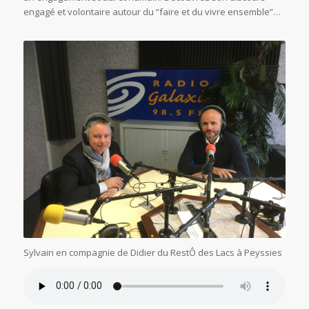
engagé et volontaire autour du “faire et du vivre ensemble”…
Sylvain en compagnie de Didier du RestÔ des Lacs à Peyssies