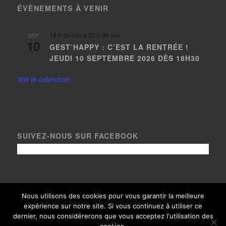
ÉVÈNEMENTS À VENIR
18 h 30 min
à
23 h 00 min
SEP
10
GEST’HAPPY : C’EST LA RENTRÉE !
JEUDI 10 SEPTEMBRE 2026 DÈS 18H30
Voir le calendrier
SUIVEZ-NOUS SUR FACEBOOK
Nous utilisons des cookies pour vous garantir la meilleure
expérience sur notre site. Si vous continuez à utiliser ce
© Copyright Le Gest 2020, tous droits réservés - Crédits photos
dernier, nous considérerons que vous acceptez l'utilisation des
paysages
Loïc Bel
- Thème adapté avec
par
Arixo Communication
|