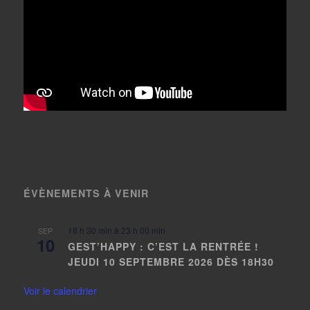
ÉVÈNEMENTS À VENIR
18 h 30 min
à
23 h 00 min
SEP
10
GEST’HAPPY : C’EST LA RENTRÉE !
JEUDI 10 SEPTEMBRE 2026 DÈS 18H30
Voir le calendrier