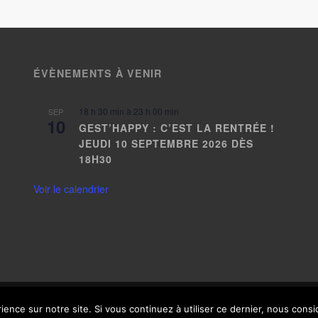
ÉVÈNEMENTS À VENIR
18 h 30 min
à
23 h 00 min
SEP
10
GEST’HAPPY : C’EST LA RENTRÉE !
JEUDI 10 SEPTEMBRE 2026 DÈS
18H30
Voir le calendrier
es
Loïc Bel
- Thème adapté avec
par
Arixo Communication
|
Mentions légales
|
H
ience sur notre site. Si vous continuez à utiliser ce dernier, nous cons