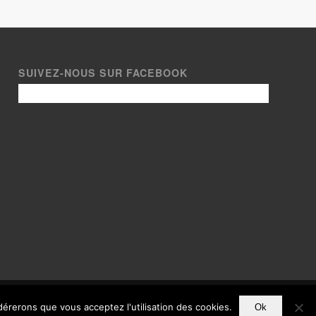
SUIVEZ-NOUS SUR FACEBOOK
istorique
|
Presse
idérerons que vous acceptez l'utilisation des cookies.
Ok