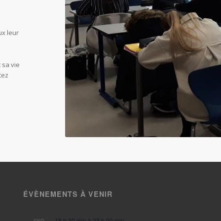
ux leur
 sa vie
tez
ÉVÈNEMENTS À VENIR
18 h 30 min
à
23 h 00 min
SEP