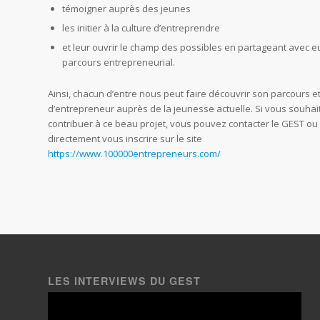
témoigner auprès des jeunes
les initier à la culture d’entreprendre
et leur ouvrir le champ des possibles en partageant avec e
parcours entrepreneurial.
Ainsi, chacun d’entre nous peut faire découvrir son parcours et
d’entrepreneur auprès de la jeunesse actuelle. Si vous souhai
contribuer à ce beau projet, vous pouvez contacter le GEST ou
directement vous inscrire sur le site
https://www.100000entrepreneurs.com/
LES INTERVIEWS DU GEST