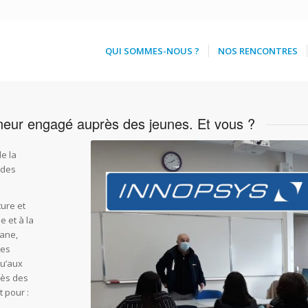
QUI SOMMES-NOUS ?
NOS RENCONTRES
neur engagé auprès des jeunes. Et vous ?
de la
 des
ture et
e et à la
ane,
des
qu’aux
rès des
 pour :