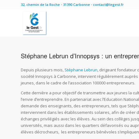
32, chemin de la Roche - 31390 Carbonne - contact@legest.fr
Stéphane Lebrun d’Innopsys : un entrepre
Depuis plusieurs mois,
Stéphane Lebrun
, dirigeant fondateur 
société Innopsys à Carbonne, intervient régulièrement auprès
jeunes, dans le cadre de l’association 100000 entrepreneurs.
Cette dernière a pour objectif de transmettre aux jeunes la cul
l’envie d’entreprendre. En partenariat avec l’Education National
demande des enseignants, des entrepreneurs, tels que Stéph
interviennent dans les établissements solaires, afin de créer 
échanges privilégiés avec les élèves. Au sein des collèges jus
universités, mais aussi dans les quartiers défavorisés ou aup
élèves décrocheurs, les entrepreneurs bénévoles s’impliquent