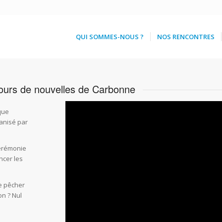
QUI SOMMES-NOUS ?
NOS RENCONTRES
urs de nouvelles de Carbonne
ue
ganisé par
cérémonie
ncer les
de pêcher
on ? Nul