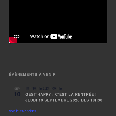
ÉVÈNEMENTS À VENIR
18 h 30 min
à
23 h 00 min
SEP
10
GEST’HAPPY : C’EST LA RENTRÉE !
JEUDI 10 SEPTEMBRE 2026 DÈS 18H30
Voir le calendrier