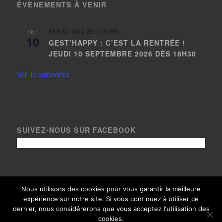
ÉVÈNEMENTS À VENIR
18 h 30 min
à
23 h 00 min
SEP
10
GEST’HAPPY : C’EST LA RENTRÉE !
JEUDI 10 SEPTEMBRE 2026 DÈS 18H30
Voir le calendrier
SUIVEZ-NOUS SUR FACEBOOK
Nous utilisons des cookies pour vous garantir la meilleure
expérience sur notre site. Si vous continuez à utiliser ce
© Copyright Le Gest 2020, tous droits réservés - Crédits photos
dernier, nous considérerons que vous acceptez l'utilisation des
paysages
Loïc Bel
- Thème adapté avec
par
Arixo Communication
|
cookies.