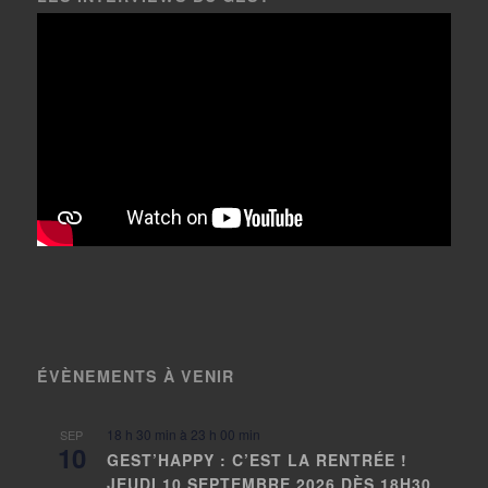
ÉVÈNEMENTS À VENIR
18 h 30 min
à
23 h 00 min
SEP
10
GEST’HAPPY : C’EST LA RENTRÉE !
JEUDI 10 SEPTEMBRE 2026 DÈS 18H30